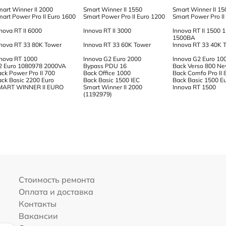
mart Winner II 2000
Smart Winner II 1550
Smart Winner II 15
art Power Pro II Euro 1600
Smart Power Pro II Euro 1200
Smart Power Pro II
nova RT II 6000
Innova RT II 3000
Innova RT II 1500 
1500ВА
nnova RT 33 80K Tower
Innova RT 33 60K Tower
Innova RT 33 40K 
nnova RT 1000
Innova G2 Euro 2000
Innova G2 Euro 10
2 Euro 1080978 2000VA
Bypass PDU 16
Back Verso 800 N
ck Power Pro II 700
Back Office 1000
Back Comfo Pro II 
ack Basic 2200 Euro
Back Basic 1500 IEC
Back Basic 1500 E
MART WINNER II EURO
Smart Winner II 2000
Innova RT 1500
(1192979)
Стоимость ремонта
Оплата и доставка
Контакты
Вакансии