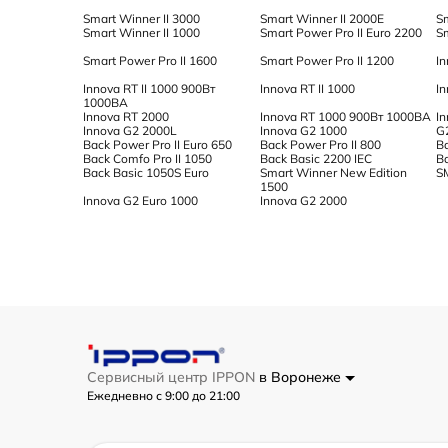
Smart Winner II 3000
Smart Winner II 2000E
S
Smart Winner II 1000
Smart Power Pro II Euro 2200
Sm
Smart Power Pro II 1600
Smart Power Pro II 1200
In
Innova RT II 1000 900Вт
Innova RT II 1000
I
1000ВА
Innova RT 2000
Innova RT 1000 900Вт 1000ВА
I
Innova G2 2000L
Innova G2 1000
G
Back Power Pro II Euro 650
Back Power Pro II 800
Ba
Back Comfo Pro II 1050
Back Basic 2200 IEC
B
Back Basic 1050S Euro
Smart Winner New Edition
S
1500
Innova G2 Euro 1000
Innova G2 2000
Сервисный центр IPPON
в Воронеже
Ежедневно с 9:00 до 21:00