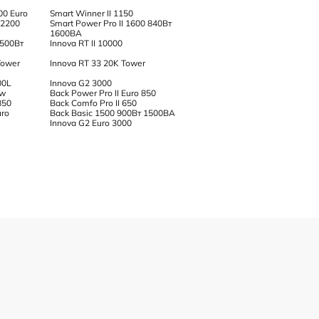
00 Euro
Smart Winner II 1150
 2200
Smart Power Pro II 1600 840Вт
1600ВА
1500Вт
Innova RT II 10000
Tower
Innova RT 33 20K Tower
00L
Innova G2 3000
ew
Back Power Pro II Euro 850
850
Back Comfo Pro II 650
uro
Back Basic 1500 900Вт 1500ВА
Innova G2 Euro 3000